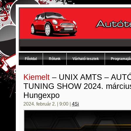
Főoldal
Rólunk
Várható tesztek
Programajá
Kiemelt
– UNIX AMTS – AUT
TUNING SHOW 2024. március 
Hungexpo
2024. február 2. | 9:00 |
4Si