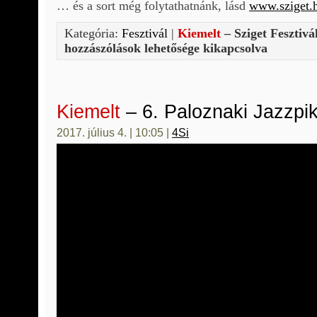
… és a sort még folytathatnánk, lásd
www.sziget.
Kategória:
Fesztivál
|
Kiemelt
– Sziget Fesztivá
hozzászólások lehetősége kikapcsolva
Kiemelt
– 6. Paloznaki Jazzpik
2017. július 4. | 10:05 |
4Si