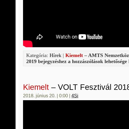
Kategória:
Hírek
|
Kiemelt
– AMTS Nemzetközi
2019 bejegyzéshez
a hozzászólások lehetősége
Kiemelt
– VOLT Fesztivál 201
2018. június 20. | 0:00 |
4Si