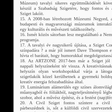
Múzeum) tavalyi sikeres együttműködését köv
készül a Szabadság Szigetére, hogy fontos és a
Sziget lakóit.
15. A 2008-ban létrehozott Múzeumi Negyed, a
budapesti és magyarországi múzeumok interaktí
egy kulturális és művészeti találkozóhely.
16. Ismét közös sátorban lesz megtalálható a Ne
programja.
17. A tavalyi év nagysikerű újítása, a Sziget C
színpadára ? a már jól ismert Dave Thompson ezú
hívta el barátait, hogy humorukkal megdolgoztassá
18. Az ARTZONE 2017-ben már a Sziget jól i
nappali helyszíneként tér vissza. A kreativitásn
helyszín olyan workshopokkal várja a látoga
szigetlakók közel kerülhetnek a gyermeki boldo
kreatív energia felszabadítása által.
19. Luminárium alámerülés egy színes álomvilág
műanyagból és fóliákból, nagyteljesítményű légb
szobor, ahol a művész építész, és a festést (nap)fé
20. A Civil Sziget fontos színtere a civil s
párbeszédnek is, sőt a külföldi civil szervezete