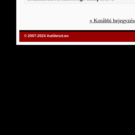
« Korábbi bejegyzés
© 2007-2024
Autóteszt.eu