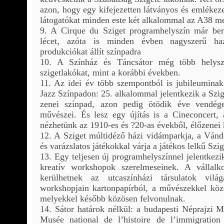
azon, hogy egy kifejezetten látványos és emlékeze
látogatókat minden este két alkalommal az A38 mel
9. A Cirque du Sziget programhelyszín már bem
lécet, azóta is minden évben nagyszerű haz
produkciókat állít színpadra
10. A Színház és Táncsátor még több helysz
szigetlakókat, mint a korábbi években.
11. Az idei év több szempontból is jubileuminak
Jazz Színpadon: 25. alkalommal jelentkezik a Szig
zenei színpad, azon pedig ötödik éve vendég
művészei. És lesz egy újítás is a Cineconcert, 
nézhetünk az 1910-es és ?20-as évekből, élőzenei k
12. A Sziget múltidéző házi vidámparkja, a Vándo
és varázslatos játékokkal várja a játékos lelkű Szi
13. Egy teljesen új programhelyszínnel jelentkezi
kreatív workshopok szerelmeseinek. A vállalk
kerülhetnek az utcaszínházi társulatok vil
workshopjain kartonpapírból, a művészekkel közö
melyekkel később közösen felvonulnak.
14. Sátor határok nélkül: a budapesti Néprajzi 
Musée national de l’histoire de l’immigration 