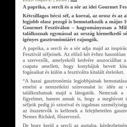
A paprika, a sercli és a sör az idei Gourmet Fes
Kétcsillagos bécsi séf, a koreai, az orosz és az
legjobb olasz pezsgő is bemutatkozik a május 1
Gourmet Fesztiválon – hagyományosan a Mille
találkoznak egymással az ország kiemelkedő séf
igényes gasztronómiáért rajongók.
A paprika, a sercli és a sör adja majd az inspi
Fesztivál séfjeinek. Az előző két évhez hasonlóan 
a szervezők, amelyekről kedvére asszociálhat a
csapata amellett, hogy konyhájuk bevett kín
fogásaikat és külön a fesztiválra kitalált ételeiket.
“A hazai gasztronómia legjobbjainak bemutatása
emelni a nemzetközi színvonalat is: idén az ed
találkozhatnak majd a látogatók. Nemcsak a 
figyelmet, hanem annak is, hogy a meghívott é
séfjeik pedig jó sztorival és izgalmas személyisé
az összetevők is kellenek a felejthetetlen gas
Nemes Richárd, főszervező.
De hogy kerül a sercli az asztalra, kérdezhetné