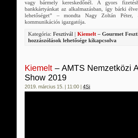
vagy bármely kereskedőnél. A gyors fizetésh
bankkártyánkat az alkalmazásban, így bárki élve
lehetőséget” – mondta Nagy Zoltán Péter
kommunikációs igazgatója.
Kategória:
Fesztivál
|
Kiemelt
– Gourmet Feszti
hozzászólások lehetősége kikapcsolva
Kiemelt
– AMTS Nemzetközi Au
Show 2019
2019. március 15. | 11:00 |
4Si