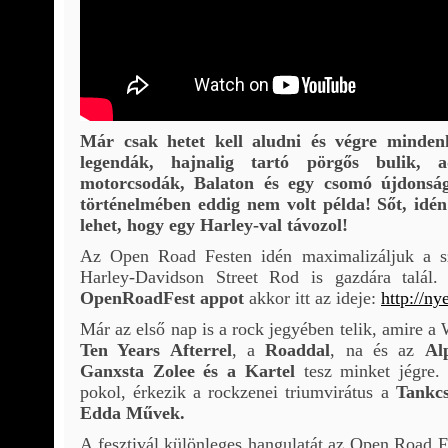
Már csak hetet kell aludni és végre minde
legendák, hajnalig tartó pörgős bulik, 
motorcsodák, Balaton és egy csomó újdonsá
történelmében eddig nem volt példa! Sőt, idé
lehet, hogy egy Harley-val távozol!
Az Open Road Festen idén maximalizáljuk a sz
Harley-Davidson Street Rod is gazdára talál
OpenRoadFest appot
akkor itt az ideje:
http://ny
Már az első nap is a rock jegyében telik, amire a
Ten Years Afterrel
, a
Roaddal
, na és az
Alp
Ganxsta Zolee és a Kartel
tesz minket jégre.
pokol, érkezik a rockzenei triumvirátus a
Tankc
Edda Művek.
A fesztivál különleges hangulatát az Open Road Fe