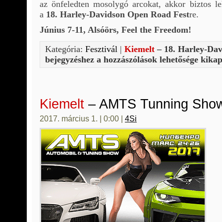
az önfeledten mosolygó arcokat, akkor biztos l
a
18. Harley-Davidson Open Road Fest
re.
Június 7-11, Alsóörs, Feel the Freedom!
Kategória:
Fesztivál
|
Kiemelt
– 18. Harley-Da
bejegyzéshez
a hozzászólások lehetősége kikap
Kiemelt
– AMTS Tunning Sho
2017. március 1. | 0:00 |
4Si