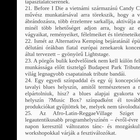
tapasztalatcserének.
21. Before I Die a vietnámi származású Candy C
művész munkatársával arra törekszik, hogy a vá
ábrándozásra, több érzelemre sarkallja, aktiválja 
minél több lehetőséget adjon arra, hogy az
vágyaikat, reményeiket, félelmeiket és történeteike
22. Ismét az Alternativa Kemping bejáratánál épül
délutáni órákban fiatal európai zenekarok konce
által tervezett – gyönyörű Lightstage.
23. A pörgős bulik kedvelőinek nem kell külön fel
munkássága előtt tisztelgő Budapest Park Tribute
világ legnagyobb csapatainak tribute bandái.
24. Egy egyedi színpaddal és egy új koncepcióv
tavalyi blues helyszín, amitől természetesen a
elpártolniuk, hisz? a blues alapjai gyakorta 
helyszín ?Music Box? színpadként él továb
produkciókat gyűjtöttek be, melyek nem távolodtak 
25. Az Afro-Latin-ReggaeVillage Sziget 
legautentikusabb programhelyszínén – évről-évre
napon keresztül változatos tánc- és mozgáskult
workshopokkal várják a fesztiválozókat.