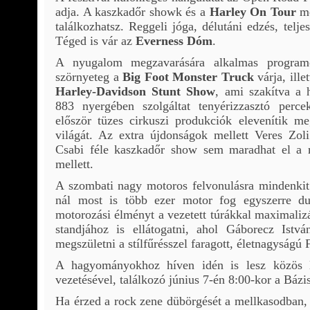
adja. A kaszkadőr showk és a
Harley On Tour
me
találkozhatsz. Reggeli jóga, délutáni edzés, teljes
Téged is vár az
Everness Dóm
.
A nyugalom megzavarására alkalmas program
szörnyeteg a
Big Foot Monster Truck
várja, ille
Harley-Davidson Stunt Show
, ami szakítva a
883 nyergében szolgáltat tenyérizzasztó percek
először tüzes cirkuszi produkciók elevenítik m
világát. Az extra újdonságok mellett Veres Zol
Csabi féle kaszkadőr show sem maradhat el a 
mellett.
A szombati nagy motoros felvonulásra mindenkit 
nál most is több ezer motor fog egyszerre dur
motorozási élményt a vezetett túrákkal maximali
standjához is ellátogatni, ahol Gáborecz Istvá
megszületni a stílfűrésszel faragott, életnagyságú
A hagyományokhoz híven idén is lesz közös 
vezetésével, találkozó június 7-én 8:00-kor a Bázi
Ha érzed a rock zene dübörgését a mellkasodban, 