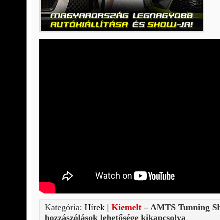
Kategória:
Hírek
|
Kiemelt
– AMTS Tunning Sh
hozzászólások lehetősége kikapcsolva