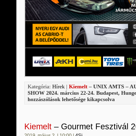
Kategória:
Hírek
|
Kiemelt
– UNIX AMTS – 
SHOW 2024. március 22-24. Budapest, Hunge
hozzászólások lehetősége kikapcsolva
Kiemelt
– Gourmet Fesztivál 
2019. május 2. | 10:00 |
4Si