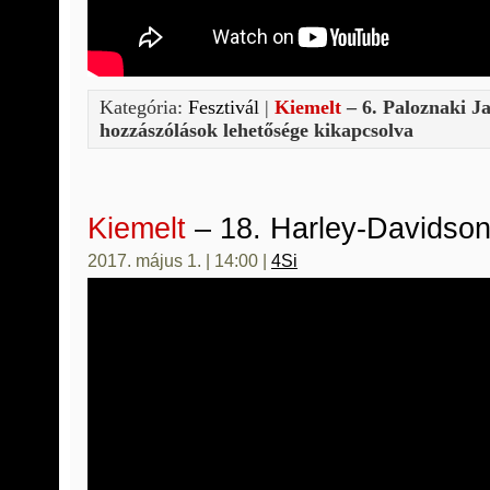
Kategória:
Fesztivál
|
Kiemelt
– 6. Paloznaki J
hozzászólások lehetősége kikapcsolva
Kiemelt
– 18. Harley-Davidso
2017. május 1. | 14:00 |
4Si