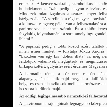
érkezik: “A kenyér szakrális, szimbolikus jelentő
hulladékmentes főzés pedig nagyon releváns és 
Mindezek miatt izgalmas a száraz kenyér felhas
házigazdája. “A serclinek a régi magyar konyhától 
a kultusza, rengeteg példa van a felhasználására 
panírmorzsa is ennek számít. És a töltött keny
fagylaltig folytathatnánk a sort, amely úgy gondol
ihletni.”
“A paprikát pedig a többi között azért találtuk
innen ismer minket” – folytatja Jókuti András, 
“Eközben van egy kis “dohos illata” is: még ne
feldobjuk valamivel, megújítsuk és megmutass
birkapörköltért, gulyáslevesért érdemes Magyarors
A harmadik téma, a sör nem csupán pácok,
alapanyagaként jelenik majd meg, de a kiállítók k
belga és cseh klasszikusok mellett természetesen
is csapra kerülnek majd.
Az eddigi legizgalmasabb nemzetközi felhozatal
A gasztronómia rajongóinak legnagyobb közép-eur