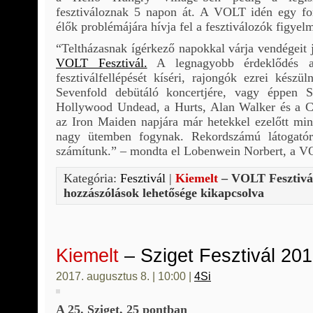
fesztiváloznak 5 napon át. A VOLT idén egy fon
élők problémájára hívja fel a fesztiválozók figyelm
“Teltházasnak ígérkező napokkal várja vendégeit 
VOLT Fesztivál.
A legnagyobb érdeklődés 
fesztiválfellépését kíséri, rajongók ezrei kész
Sevenfold debütáló koncertjére, vagy éppen 
Hollywood Undead, a Hurts, Alan Walker és a C
az Iron Maiden napjára már hetekkel ezelőtt mind
nagy ütemben fogynak. Rekordszámú látogatór
számítunk.” – mondta el Lobenwein Norbert, a VO
Kategória:
Fesztivál
|
Kiemelt
– VOLT Fesztivál
hozzászólások lehetősége kikapcsolva
Kiemelt
– Sziget Fesztivál 20
2017. augusztus 8. | 10:00 |
4Si
A 25. Sziget, 25 pontban