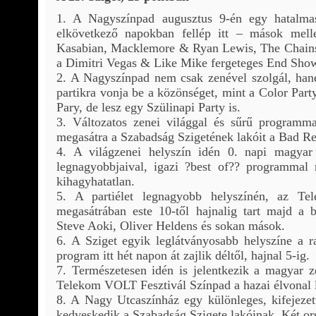
1. A Nagyszínpad augusztus 9-én egy hatalma
elkövetkező napokban fellép itt – mások mell
Kasabian, Macklemore & Ryan Lewis, The Chainsm
a Dimitri Vegas & Like Mike fergeteges End Show-
2. A Nagyszínpad nem csak zenével szolgál, hanem
partikra vonja be a közönséget, mint a Color Pa
Pary, de lesz egy Szülinapi Party is.
3. Változatos zenei világgal és sűrű program
megasátra a Szabadság Szigetének lakóit a Bad Rel
4. A világzenei helyszín idén 0. napi magyar
legnagyobbjaival, igazi ?best of?? programmal 
kihagyhatatlan.
5. A partiélet legnagyobb helyszínén, az Te
megasátrában este 10-től hajnalig tart majd a 
Steve Aoki, Oliver Heldens és sokan mások.
6. A Sziget egyik leglátványosabb helyszíne a 
program itt hét napon át zajlik déltől, hajnal 5-ig.
7. Természetesen idén is jelentkezik a magyar 
Telekom VOLT Fesztivál Színpad a hazai élvonal l
8. A Nagy Utcaszínház egy különleges, kifejezet
kedveskedik a Szabadság Szigete lakóinak. Két o