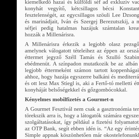
kiemelkedő hazai és külföldi séf ad exkluzív vac
konyhát vegyítő, kétcsillagos bécsi Konstan
fesztelenségét, az egycsillagos szöuli Lee Dzsong
és marinádjait, Iván és Szergej Berezutszkij, a
séfjei pedig hatalmas hazájuk számtalan kreat
hozzák a Millenárisra.
A Millenárisra érkezik a legjobb olasz pezsgőh
amelynek válogatott tételeihez az éppen az orszá
éttermet jegyző Széll Tamás és Szulló Szabin
ebédmenüt. A színpadon mutatkozik be az albán 
legjobb éttermeként számon tartott koppenhágai
ahhoz, hogy hazája egyszerre balkáni és mediterr
és ott lesz Max Stiegl is, aki a Fertő-tó melletti
konyháját belsőségekkel és gőzgombócokkal.
Kényelmes mobilfizetés a Gourmet-n
A Gourmet Fesztivál nem csak a gasztronómia teré
törekszik arra is, hogy a látogatók számára egysz
szolgáltatásokat, így például a fizetési folyamato
az OTP Bank, segít ebben idén is. “Az egy érintés
Simple appnak köszönhetően már okostelefonunkk