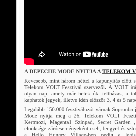
A DEPECHE MODE NYITJA A
TELEKOM V
Kevesebb, mint három héttel a kapunyitás előtt s
Telekom VOLT Fesztivál szervezői. A VOLT iránt
olyan nap, amely már hetek óta teltházas, a tö
kaphatók jegyek, illetve idén először 3, 4 és 5 nap
Legalább 150.000 fesztiválozót várnak Sopronba 
Mode nyitja meg a 26. Telekom VOLT Fesztiv
Kertmozi, Magenta1 Színpad, Secret Garden 
elnöksége záróeseményeként cseh, lengyel és szl
a Hello Hungry Village-ben pedig a legi