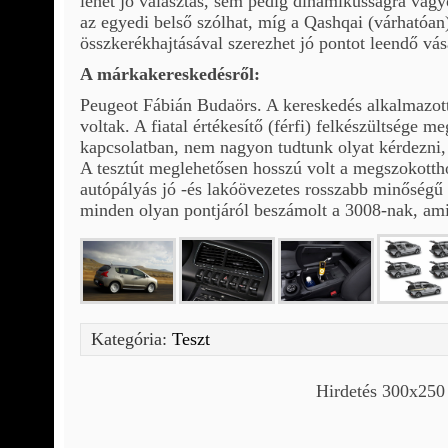
lehet jó választás, sem pedig dinamikusságra vágy
az egyedi belső szólhat, míg a Qashqai (várhatóan)
összkerékhajtásával szerezhet jó pontot leendő vás
A márkakereskedésről:
Peugeot Fábián Budaörs. A kereskedés alkalmazott
voltak. A fiatal értékesítő (férfi) felkészültsége me
kapcsolatban, nem nagyon tudtunk olyat kérdezni, 
A tesztút meglehetősen hosszú volt a megszokottho
autópályás jó -és lakóövezetes rosszabb minőségű 
minden olyan pontjáról beszámolt a 3008-nak, am
Kategória:
Teszt
Hirdetés 300x250