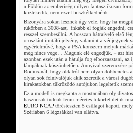
a Földön az emberiség milyen fantasztikusan form
közlekedik, nem ezzel büszkélkednénk.
Bizonyára sokan lesznek úgy vele, hogy ha megpill
tükörben a 3008-ast, inkább el fogják engedni, csa
résszel szembesülni. A hosszan hátraívelő első fé
oroszlánt imitáló jelvény, valamint a védjegynek s
egyértelművé, hogy a PSA konszern melyik márká
még nincs vége… Magunk elé engedjük, – azt his
azonban ezek után a hátulja fog elborzasztani, az i
lámpáknak köszönhetően. Annyival szerencsére jo
Rodius-nál, hogy oldalról nem olyan döbbenetes a
olyan sok félnivalójuk akik szeretik a városi dugób
kirakatokban tükröződő autójukon legeltetik szeme
Ez a modell is megkapta a mostanában oly divatos
hasznosak tudnak lenni méretes tükörfelületük mia
EURO NCAP
törésteszten 5 csillagot kapott, mel
Szériában 6 légzsákkal van ellátva.