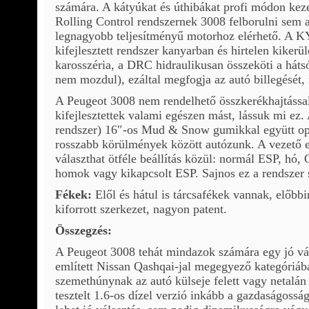
számára. A kátyúkat és úthibákat profi módon kez
Rolling Control rendszernek 3008 felborulni sem 
legnagyobb teljesítményű motorhoz elérhető. A
kifejlesztett rendszer kanyarban és hirtelen kiker
karosszéria, a DRC hidraulikusan összeköti a hátsó
nem mozdul), ezáltal megfogja az autó billegését, 
A Peugeot 3008 nem rendelhető összkerékhajtással
kifejlesztettek valami egészen mást, lássuk mi ez.
rendszer) 16″-os Mud & Snow gumikkal együtt opti
rosszabb körülmények között autózunk. A vezető 
választhat ötféle beállítás közül: normál ESP, hó,
homok vagy kikapcsolt ESP. Sajnos ez a rendszer 
Fékek:
Elől és hátul is tárcsafékek vannak, előbbi
kiforrott szerkezet, nagyon patent.
Összegzés:
A Peugeot 3008 tehát mindazok számára egy jó vál
említett Nissan Qashqai-jal megegyező kategóriába
szemethúnynak az autó külseje felett vagy netalán 
tesztelt 1.6-os dízel verzió inkább a gazdaságoss