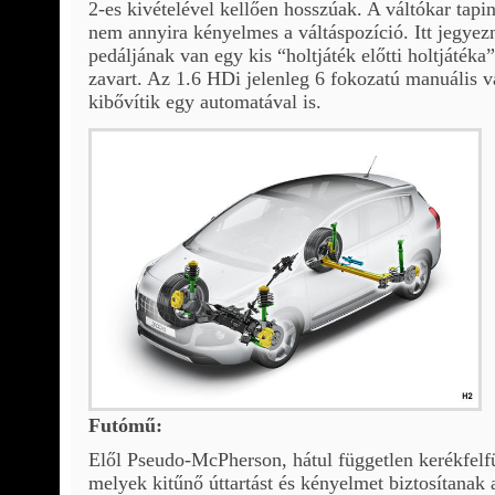
2-es kivételével kellően hosszúak. A váltókar tapin
nem annyira kényelmes a váltáspozíció. Itt jegy
pedáljának van egy kis “holtjáték előtti holtjátéka
zavart. Az 1.6 HDi jelenleg 6 fokozatú manuális vá
kibővítik egy automatával is.
Futómű:
Elől Pseudo-McPherson, hátul független kerékfelfü
melyek kitűnő úttartást és kényelmet biztosítanak 