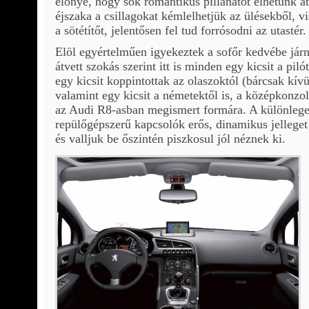
előnye, hogy sok romantikus pillanatot élhetünk á
éjszaka a csillagokat kémlelhetjük az ülésekből, 
a sötétítőt, jelentősen fel tud forrósodni az utastér.
Elöl egyértelműen igyekeztek a sofőr kedvébe jár
átvett szokás szerint itt is minden egy kicsit a piló
egy kicsit koppintottak az olaszoktól (bárcsak kívül
valamint egy kicsit a németektől is, a középkonzol
az Audi R8-asban megismert formára. A különleg
repülőgépszerű kapcsolók erős, dinamikus jelleget
és valljuk be őszintén piszkosul jól néznek ki.