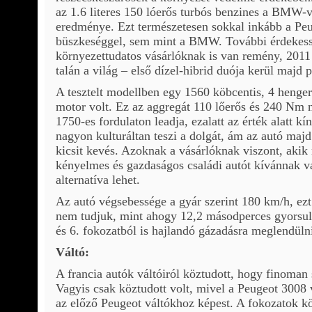
az 1.6 literes 150 lóerős turbós benzines a BMW-ve
eredménye. Ezt természetesen sokkal inkább a Peug
büszkeséggel, sem mint a BMW. További érdekessé
környezettudatos vásárlóknak is van remény, 201
talán a világ – első dízel-hibrid duója kerül majd 
A tesztelt modellben egy 1560 köbcentis, 4 henger
motor volt. Ez az aggregát 110 lőerős és 240 Nm 
1750-es fordulaton leadja, ezalatt az érték alatt k
nagyon kulturáltan teszi a dolgát, ám az autó majd
kicsit kevés. Azoknak a vásárlóknak viszont, aki
kényelmes és gazdaságos családi autót kívánnak vá
alternatíva lehet.
Az autó végsebessége a gyár szerint 180 km/h, ezt
nem tudjuk, mint ahogy 12,2 másodperces gyorsul
és 6. fokozatból is hajlandó gázadásra meglendüln
Váltó:
A francia autók váltóiról köztudott, hogy finom
Vagyis csak köztudott volt, mivel a Peugeot 3008 
az előző Peugeot váltókhoz képest. A fokozatok k