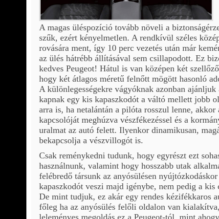
A magas üléspozíció tovább növeli a biztonságérze
szűk, ezért kényelmetlen. A rendkívül széles közé
rovására ment, így 10 perc vezetés után már kemé
az ülés hátrébb állításával sem csillapodott. Ez bi
kedves Peugeot! Hátul is van középen két szellőzőr
hogy két átlagos méretű felnőtt mögött hasonló ado
A különlegességekre vágyóknak azonban ajánljuk 
kapnak egy kis kapaszkodót a váltó mellett jobb ol
arra is, ha netalántán a pilóta rosszul lenne, akkor
kapcsolóját meghúzva vészfékezéssel és a kormán
uralmat az autó felett. Ilyenkor dinamikusan, mag
bekapcsolja a vészvillogót is.
Csak reménykedni tudunk, hogy egyrészt ezt soha
használnunk, valamint hogy hosszabb utak alkalmá
felébredő társunk az anyósülésen nyújtózkodáskor 
kapaszkodót veszi majd igénybe, nem pedig a kis
De mint tudjuk, ez akár egy rendes kézifékkaros a
főleg ha az anyósülés felőli oldalon van kialakít
leleményes megoldás ez a Peugeot-tól, mint ahogy a