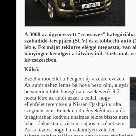
A 3008 az úgynevezett “crossover” kategóriába 
szabadidő-terepjáró (SUV) és a többcélú autó (
létre. Formáját tekintve eléggé megosztó, van ak
hányinger kerülgeti a látványától. Tartsanak v
kivesézésében.
Külső:
Ezzel a modellel a Peugeot új vizekre evezett.
Az autót nehéz lenne bárhova besorolni, a gyár
beismerten több kategória összekeveréséből
hozta létre az autót azzal a céllal, hogy
ellenfelet teremtsen a Nissan Qashqai uralta
szegmensben. Ennek eredményeként az autós
újságírásban kedvelt unalmas jelzőt biztos nem
lehet ráakasztani, viszont sajnos a szépet sem.
Az is biztos, hogy ha valamilyen véletlen
folytán minket találna meg egy idegen civilizáció