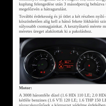
kuplung felengedése után 3 másodpercig behúzva ta
megelőzvén a hátragurulást.
További érdekesség és jó ötlet a két részben nyíló
köszönhetően alig kell a hátsó fekete lökhárító s
súlyosabb csomagjainkat. A kesztyűtartó mérete m
méretes üreget alakítottak ki a pakoláshoz.
Motor:
A 3008 háromféle dízel (1.6 HDi 110 LE; 2.0 HD
kétféle benzines (1.6 VTi 120 LE; 1.6 THP 150 LE)
részecskeszűrősek a környezet védelme érdekébe