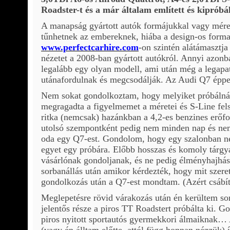
Roadster-t és a már általam említett és kipróbál
A manapság gyártott autók formájukkal vagy mér
tűnhetnek az embereknek, hiába a design-os forma
www.perfectcarhire.com
-on szintén alátámasztj
nézetet a 2008-ban gyártott autókról. Annyi azonb
legalább egy olyan modell, ami után még a legapat
utánafordulnak és megcsodálják. Az Audi Q7 éppen
Nem sokat gondolkoztam, hogy melyiket próbálná
megragadta a figyelmemet a
méretei és S-Line fel
ritka (nemcsak) hazánkban a 4,2-es benzines erőfo
utolsó szempontként pedig nem minden nap és ne
oda egy Q7-est. Gondolom, hogy egy szalonban ne
egyet egy próbára. Előbb hosszas és komoly tárg
vásárlónak gondoljanak, és ne pedig élményhajhás
sorbanállás után amikor kérdezték, hogy mit szere
gondolkozás után a Q7-est mondtam. (Azért csábít
Meglepetésre rövid várakozás után én kerültem sor
jelentős része a piros TT Roadstert próbálta ki. G
piros nyitott sportautós gyermekkori álmaiknak… A