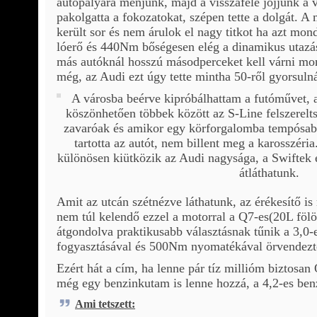
autópályára menjünk, majd a visszafelé jöjjünk a v
pakolgatta a fokozatokat, szépen tette a dolgát. A
került sor és nem árulok el nagy titkot ha azt m
lóerő és 440Nm bőségesen elég a dinamikus utazá
más autóknál hosszú másodperceket kell várni mo
még, az Audi ezt úgy tette mintha 50-ről gyorsuln
A városba beérve kipróbálhattam a futóművet, 
köszönhetően többek között az S-Line felszerelt
zavaróak és amikor egy körforgalomba tempósa
tartotta az autót, nem billent meg a karosszéri
különösen kiütközik az Audi nagysága, a Swiftek 
átláthatunk.
Amit az utcán szétnézve láthatunk, az érékesítő i
nem túl kelendő ezzel a motorral a Q7-es(20L fölöt
átgondolva praktikusabb választásnak tűnik a 3,0-
fogyasztásával és 500Nm nyomatékával örvendezte
Ezért hát a cím, ha lenne pár tíz millióm biztosan
még egy benzinkutam is lenne hozzá, a 4,2-es ben
Ami tetszett: