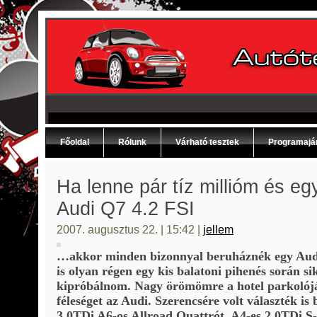
Főoldal
Rólunk
Várható tesztek
Programajá
Ha lenne pár tíz millióm és e
Audi Q7 4.2 FSI
2007. augusztus 22. | 15:42 |
jellem
…akkor minden bizonnyal beruháznék egy Audi
is olyan régen egy kis balatoni pihenés során si
kipróbálnom. Nagy örömömre a hotel parkolójáb
féleséget az Audi. Szerencsére volt választék is
3,0TDi A6-os Allroad Quattrót, A4-es 2,0TDi S