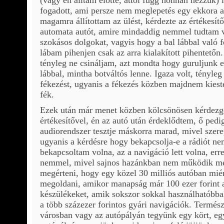
(vagy én álltam előtte, attól függ honnan nézzük) 
fogadott, ami persze nem meglepetés egy ekkora 
magamra állítottam az ülést, kérdezte az értékesí
automata autót, amire mindaddig nemmel tudtam vá
szokásos dolgokat, vagyis hogy a bal lábbal való fé
lábam pihenjen csak az arra kialakított pihentető
tényleg ne csináljam, azt mondta hogy guruljunk e
lábbal, mintha botváltós lenne. Igaza volt, tényleg 
fékezést, ugyanis a fékezés közben majdnem kiest
fék.
Ezek után már menet közben kölcsönösen kérdezg
értékesítővel, én az autó után érdeklődtem, ő ped
audiorendszer tesztje máskorra marad, mivel szerep
ugyanis a kérdésre hogy bekapcsolja-e a rádiót n
bekapcsoltam volna, az a navigáció lett volna, erre
nemmel, mivel sajnos hazánkban nem működik mé
megérteni, hogy egy közel 30 milliós autóban mié
megoldani, amikor manapság már 100 ezer forint a
készülékeket, amik sokszor sokkal használhatóbba
a több százezer forintos gyári navigációk. Termész
városban vagy az autópályán tegyünk egy kört, e