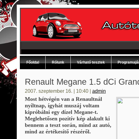
Főoldal
Rólunk
Várható tesztek
Programajá
Renault Megane 1.5 dCi Gran
2007. szeptember 16. | 10:40 |
admin
Most hétvégén van a Renaultnál
nyíltnap, ígyhát muszáj voltam
kipróbálni egy dízel Megane-t.
Meglehetősen pozitív kép alakult ki
bennem a teszt során, mind az autó,
mind az értékesítő részéről.