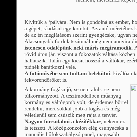
Kivittük a ‘pályára. Nem is gondolná az ember, hog
a gépet, ráadásul egy kombit. Az autó méretéhez kép
de az én meglátásom szerint gyengécske, ugyan ne
Alacsonyabb fordulatszámnál még nem annyira di
istenesen odalépünk neki máris megiramodik
. 
rövid úton jár, viszont a fokozatok váltása közben
hallatszik. Talán egy kicsit hosszú a váltókar, ez
tudnék barátkozni vele.
A futóművébe sem tudtam belekötni
, kiválóan k
fekvőrendőröket is.
A kormány fogása jó, se nem alul-, se nem
túlkormányzott. A tesztmodellben műanyag
kormány és váltógomb volt, de érdemes bőrrel
rendelni, mert sokkal jobb a fogása és még
véletlenül sem csúszik meg rajta a tenyér.
Nagyon forradalmi a kézifékkar
, nekem ez
is tetszett. A középkonzolon elég csúnyácska a
manuális hőfokszabályzó panel, magasabb