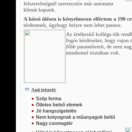
felszereltségnél szerencsére már automata
klímát kapunk.
A hátsó ülésen is kényelmesen elfértem a 190 c
térdemnek, úgyhogy helyre nem lehet panasz.
Az értékesítő kolléga tök rend
fogós kérdéseket, hogy vajon 
főbb paramétereit, de nem na
mindennel tisztában volt.
Ami tetszett:
Szép forma
Ötletes belső elemek
Jó hangszigetelés
Nem kotyognak a műanyagok belül
Nagy csomagtér