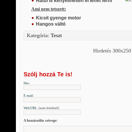
Hátul is kényelmesen el lehet férni
Ami nem tetszett:
Kicsit gyenge motor
Hangos váltó
Kategória:
Teszt
Hirdetés 300x250
Szólj hozzá Te is!
Név:
E-mail:
Web/URL:
(nem kötelező)
A hozzászólás szövege: