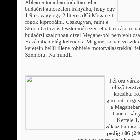
Abban a tudatban indultam el a
budaörsi autószalon irányába, hogy egy
1.9-es vagy egy 2 literes dCi Megane-t
fogok kipróbálni. Csakugyan, mint a
Skoda Octaviás tesztemnél ezen elhatározásom ham
budaörsi szalonban dízel Megane-ból nem volt csak
Hazánkban elég kelendő a Megane, sokan veszik díz
keretein belül illene többféle motorválasztékkal f
Szomorú. Na mind1.
Fél óra várak
előző tesztv
kocsiba. Ku
gombot megnyo
a Meganeban
hanem kárt
Kétféle 1.
választhatunk,
pedig 106 (24
mentem, méretéhez képest 