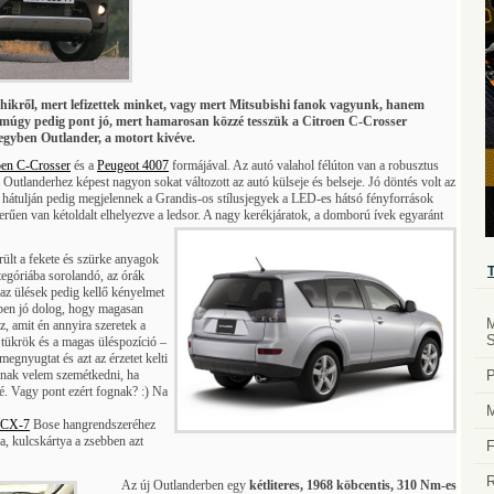
hikről, mert lefizettek minket, vagy mert Mitsubishi fanok vagyunk, hanem
. Amúgy pedig pont jó, mert hamarosan közzé tesszük a Citroen C-Crosser
z egyben Outlander, a motort kivéve.
oen C-Crosser
és a
Peugeot 4007
formájával. Az autó valahol félúton van a robusztus
 Outlanderhez képest nagyon sokat változott az autó külseje és belseje. Jó döntés volt az
 a hátulján pedig megjelennek a Grandis-os stílusjegyek a LED-es hátsó fényforrások
erűen van kétoldalt elhelyezve a ledsor. A nagy kerékjáratok, a domború ívek egyaránt
rült a fekete és szürke anyagok
egóriába sorolandó, az órák
, az ülések pedig kellő kényelmet
ppen jó dolog, hogy magasan
M
az, amit én annyira szeretek a
S
tükrök és a magas üléspozíció –
megnyugtat és azt az érzetet kelti
nak velem szemétkedni, ha
P
é. Vagy pont ezért fognak? :) Na
M
CX-7
Bose hangrendszeréhez
sa, kulcskártya a zsebben azt
F
R
Az új Outlanderben egy
kétliteres, 1968 köbcentis, 310 Nm-es