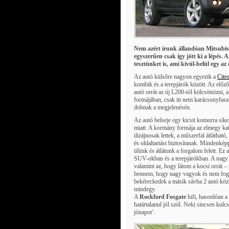
Nem azért írunk állandóan Mitsubis
egyszerűen csak így jött ki a lépés
tesztünket is, ami kívül-belül egy a
Az autó külsőre nagyon egyezik a
Citr
kombik és a terepjárók között. Az előző
autó orrát az új L200-tól kölcsönözni,
formájában, csak itt nem karácsonyfasz
dobnak a megjelenésén.
Az autó belseje egy kicsit komorra sike
miatt. A kormány formája az elmegy kat
dizájnosak lettek, a műszerfal átlátható
és oldaltartást biztosítanak. Mindenké
ülünk és átlátunk a forgalom felett. Ez 
SUV-okban és a terepjárókban. A nagy 
valamint az, hogy látom a kocsi orrát – 
bennem, hogy nagy vagyok és nem fog
bekéreckedek a másik sávba 2 autó köz
mindegy.
A
Rockford Fosgate
hifi, hasonlóan a
határtalanul jól szól. Neki sincsen kulc
jónapot’.