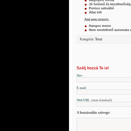
Jó futómű és kezelhetőség
Pontos sebváltó
Állat hifi
Ami nem tetszett:
Hangos motor
Nem rendelhető automata v
Kategória:
Teszt
Szólj hozzá Te is!
Név:
E-mail:
Web/URL:
(nem kötelező)
A hozzászólás szövege: