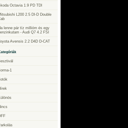
koda Octavia 1.9 PD TDI
itsubishi L200 2.5 DI-D Double
Cab
a lenne pár tíz millióm és egy
enzinkutam - Audi Q7 4.2 FSI
oyota Avensis 2.2 D4D D-CAT
Kategóriák
esztivál
orma-1
otók
írek
ülönös
incs
OFF
arkolás