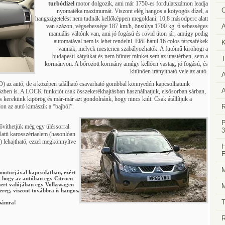
turbódízel
motor dolgozik, ami már 1750-es fordulatszámon leadja
C
nyomatéka maximumát. Viszont elég hangos a kotyogós dízel, a
hangszigetelést nem tudnák kellőképpen megoldani. 10,8 másodperc alatt
van százon, végsebessége 187 km/h, önsúlya 1700 kg. 6 sebességes
A
manuális váltónk van, ami jó fogású és rövid úton jár, amúgy pedig
automatával nem is lehet rendelni. Elől-hátul 16 colos tárcsafékek
K
vannak, melyek mesterien szabályozhatók. A futómű kiröhögi a
budapesti kátyúkat és nem büntet minket sem az utastérben, sem a
T
kormányon. A bőrözött kormány amúgy kellően vastag, jó fogású, és
kitűnően irányítható vele az autó.
A
) az autó, de a középen található csavarható gombbal könnyedén kapcsolhatunk
A
zben is. A LOCK funkciót csak összekerékhajtásban használhatjuk, elsősorban sárban,
es kerekünk kipörög és már-már azt gondolnánk, hogy nincs kiút. Csak átállítjuk a
 az autó kimászik a “bajból”.
R
P
ővíthetjük még egy üléssorral.
3
latti karosszériaelem (hasonlóan
) lehajtható, ezzel megkönnyítve
H
E
M
motorjával kapcsolatban, ezért
, hogy az autóban egy Citroen
 mert valójában egy Volkswagen
M
reg, viszont továbbra is hangos.
T
ibámra!
R