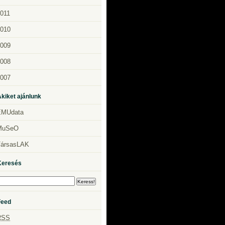
011
010
009
008
007
kiket ajánlunk
EMUdata
MuSeO
TársasLAK
Keresés
Feed
RSS