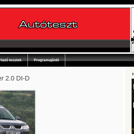
ható tesztek
Programajánló
er 2.0 DI-D