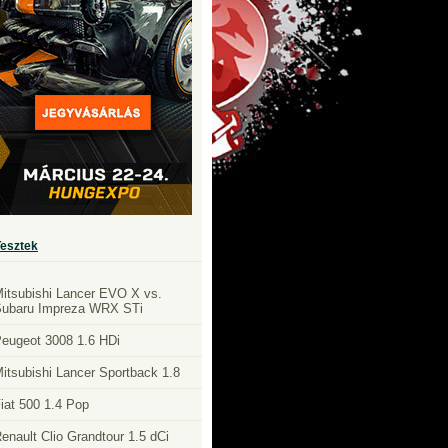
Tesztek
itsubishi Lancer EVO X vs.
ubaru Impreza WRX STi
eugeot 3008 1.6 HDi
itsubishi Lancer Sportback 1.8
iat 500 1.4 Pop
enault Clio Grandtour 1.5 dCi