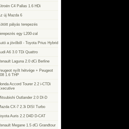
itroën C4 Pallas 1.6 HDi
z új Mazda 6
ötött pályás terepezés
erepezés egy L200-zal
utó a jövőből - Toyota Prius Hybrid
udi A6 3.0 TDi Quattro
enault Laguna 2.0 dCi Berline
eugeot nyílt hétvége + Peugeot
08 1.6 THP
onda Accord Tourer 2.2 i-CTDi
xecutive
itsubishi Outlander 2.0 DI-D
azda CX-7 2.3i DISI Turbo
oyota Auris 2.2 D4D D-CAT
enault Megane 1.5 dCi Grandtour