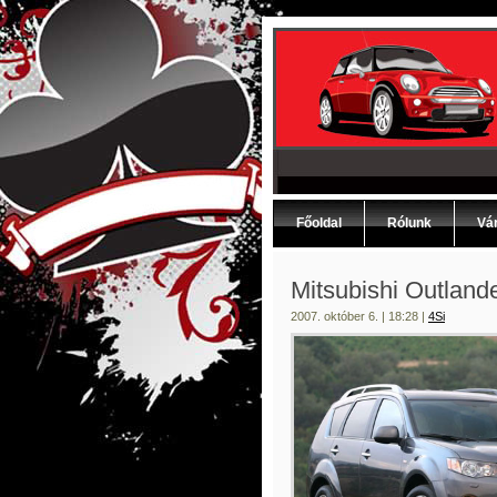
Főoldal
Rólunk
Vár
Mitsubishi Outland
2007. október 6. | 18:28 |
4Si