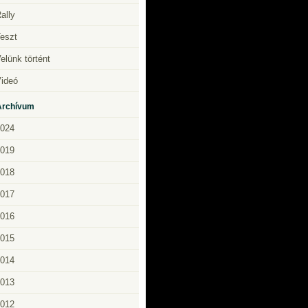
ally
eszt
elünk történt
ideó
Archívum
024
019
018
017
016
015
014
013
012