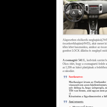
Alapesetben elsőkerék meghajtású(2WD
összekerékhajtást(4WD), akár menet kö
télen lehet hasznunkra, amikor az össz
gombot LOCK állásba és meglepő módon
A csomagtér 541 L
, kedvünk szerint b
Okos ötlet, hogy a csomagtartó fedele a
az L200-as hátsó platójának a fedeléhez
a rakodást.
Szerkesztve:
Marhaságot írtam az Outlander 
visszaszívom azon kijelentésemet
szív dobog és, hogy szétpergős,
TDi van benne, ami ugyan nem pe
:)
Köszönöm a figyelmeztetést a h
Ami tetszett:
Megnyerő forma