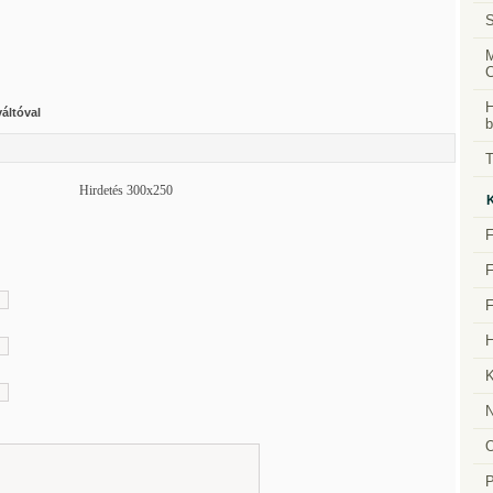
S
M
H
áltóval
b
T
Hirdetés 300x250
F
F
F
H
K
N
P