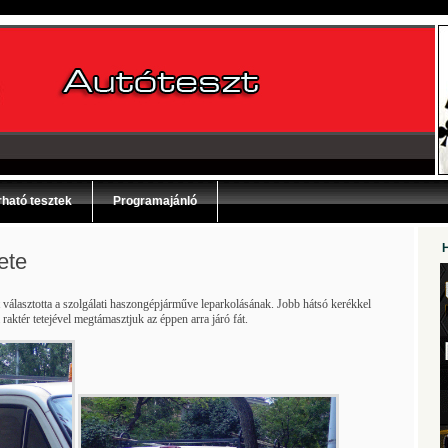
ható tesztek
Programajánló
ete
álasztotta a szolgálati haszongépjárműve leparkolásának. Jobb hátsó kerékkel
raktér tetejével megtámasztjuk az éppen arra járó fát.