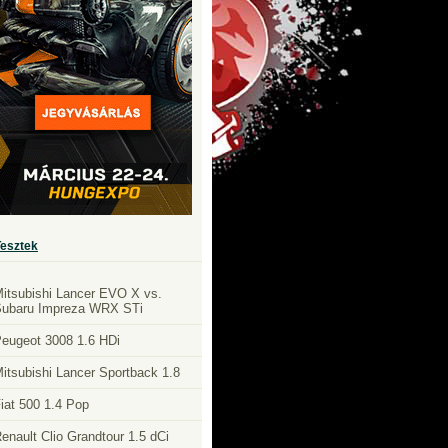
Tesztek
itsubishi Lancer EVO X vs.
ubaru Impreza WRX STi
eugeot 3008 1.6 HDi
itsubishi Lancer Sportback 1.8
iat 500 1.4 Pop
enault Clio Grandtour 1.5 dCi