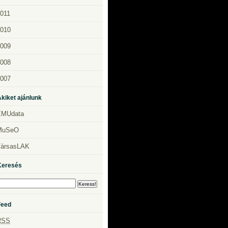
011
010
009
008
007
kiket ajánlunk
EMUdata
MuSeO
TársasLAK
Keresés
Feed
RSS