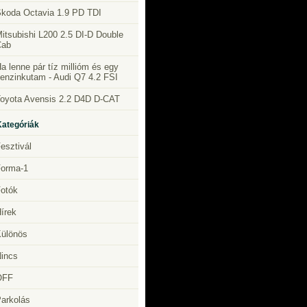
koda Octavia 1.9 PD TDI
itsubishi L200 2.5 DI-D Double
Cab
a lenne pár tíz millióm és egy
enzinkutam - Audi Q7 4.2 FSI
oyota Avensis 2.2 D4D D-CAT
Kategóriák
esztivál
orma-1
otók
írek
ülönös
incs
OFF
arkolás