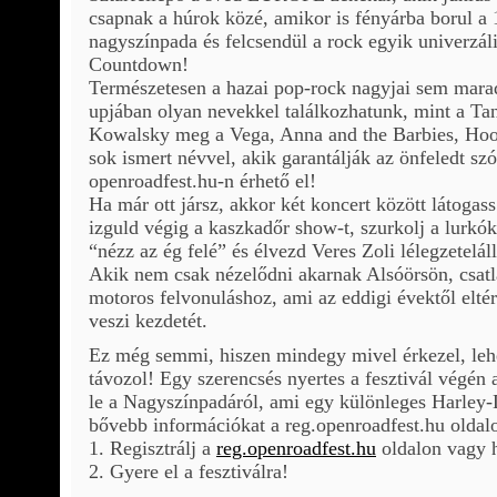
csapnak a húrok közé, amikor is fényárba borul a
nagyszínpada és felcsendül a rock egyik univerzál
Countdown!
Természetesen a hazai pop-rock nagyjai sem maradn
upjában olyan nevekkel találkozhatunk, mint a 
Kowalsky meg a Vega, Anna and the Barbies, Hoo
sok ismert névvel, akik garantálják az önfeledt sz
openroadfest.hu-n érhető el!
Ha már ott jársz, akkor két koncert között látoga
izguld végig a kaszkadőr show-t, szurkolj a lurkó
“nézz az ég felé” és élvezd Veres Zoli lélegzetelá
Akik nem csak nézelődni akarnak Alsóörsön, csat
motoros felvonuláshoz, ami az eddigi évektől elté
veszi kezdetét.
Ez még semmi, hiszen mindegy mivel érkezel, leh
távozol! Egy szerencsés nyertes a fesztivál végén
le a Nagyszínpadáról, ami egy különleges Harley-
bővebb információkat a reg.openroadfest.hu oldalo
1. Regisztrálj a
reg.openroadfest.hu
oldalon vagy h
2. Gyere el a fesztiválra!