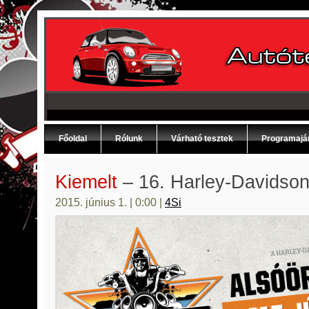
Főoldal
Rólunk
Várható tesztek
Programajá
Kiemelt
– 16. Harley-Davidso
2015. június 1. | 0:00 |
4Si