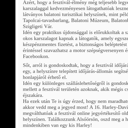
Azért, hogy a fesztivál-élmény még teljesebb legy
karszalaggal kedvezményesen látogathatóak leszne
látványos balatoni turisztikai helyszínek, mint pél
Tapolcai-tavasbarlang, Balatoni Múzeum, Balaton
Szigligeti Vár.
Idén egy praktikus újdonsággal is előrukkoltak a s
okos karszalagot kapnak a látogatók, amely egysze
készpénzmentes fizetést, a biztonságos beléptetést
érintéssel szavazhatsz a motor szépségversenyen 
Facebookon.
Sőt, arról is gondoskodtak, hogy a fesztivál időjár
egy, a helyszínre telepített időjárás-állomás segíts
honlapjáról érhető el.
Idén egy különleges szálláslehetőségről is gondosk
mellett a fesztivál területén azoknak, akik mégis 
éjszakára.
Ha ezek után Te is úgy érzed, hogy nem maradhatsz
akkor vedd meg a jegyed most! A 16. Harley-Dav
megválthatóak a fesztivál online jegyértékesítő old
helyszínen. Találkozzunk Alsóörsön, oszd meg a h
mindenkiben van egy kis Harley!