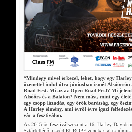
“Mindegy mivel érkezel, lehet, hogy egy Harley-
üzenettel indul útra júniusban ismét Alsóörsö
Road Fest. Mi az az Open Road Fest? Mi jelent 
Alsóőrs és a Balaton? Nem mást, mint egy életé
egy csöpp lázadás, egy örök barátság, egy őszin
A Harley élmény, ami évről évre igazi felfedez
vár a fesztiválon.
Az 2015-ös fesztiválszezont a 16. Harley-Davids
Sztárfellépő a svéd EUROPE zenekar, akik június 