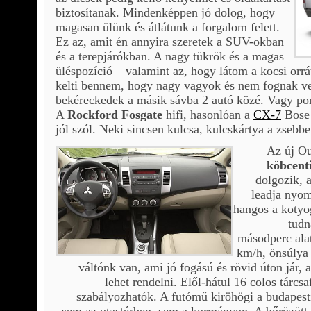
biztosítanak. Mindenképpen jó dolog, hogy
magasan ülünk és átlátunk a forgalom felett.
Ez az, amit én annyira szeretek a SUV-okban
és a terepjárókban. A nagy tükrök és a magas
üléspozíció – valamint az, hogy látom a kocsi orrá
kelti bennem, hogy nagy vagyok és nem fognak v
bekéreckedek a másik sávba 2 autó közé. Vagy pon
A
Rockford Fosgate
hifi, hasonlóan a
CX-7
Bose 
jól szól. Neki sincsen kulcsa, kulcskártya a zsebbe
Az új O
köbcenti
dolgozik, 
leadja nyo
hangos a kotyo
tudn
másodperc ala
km/h, önsúlya
váltónk van, ami jó fogású és rövid úton jár
lehet rendelni. Elől-hátul 16 colos tárc
szabályozhatók. A futómű kiröhögi a budapest
sem az utastérben, sem a kormányon. A bőrözött