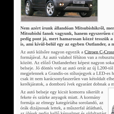
Nem azért írunk állandóan Mitsubishikről, mert
Mitsubishi fanok vagyunk, hanem egyszerűen cs
pedig pont jó, mert hamarosan közzé tesszük a
is, ami kívül-belül egy az egyben Outlander, a 
Az autó külsőre nagyon egyezik a
Citroen C-Cros
formájával. Az autó valahol félúton van a robuszt
között. Az előző Outlanderhez képest nagyon sokat 
belseje. Jó döntés volt az autó orrát az új L200-tó
megjelennek a Grandis-os stílusjegyek a LED-es h
csak itt nem karácsonyfaszerűen van kétoldalt elh
kerékjáratok, a domború ívek egyaránt dobnak a m
Az autó belseje egy kicsit komorra sikerült a
fekete és szürke anyagok miatt. A kormány
formája az elmegy kategóriába sorolandó, az
órák dizájnosak lettek, a műszerfal átlátható,
az ülések pedig kellő kényelmet és oldaltartást