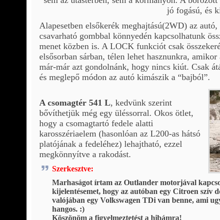
jó fogású, és k
Alapesetben elsőkerék meghajtású(2WD) az autó, 
csavarható gombbal könnyedén kapcsolhatunk öss
menet közben is. A LOCK funkciót csak összekeré
elsősorban sárban, télen lehet hasznunkra, amikor
már-már azt gondolnánk, hogy nincs kiút. Csak át
és meglepő módon az autó kimászik a “bajból”.
A csomagtér 541 L
, kedvünk szerint
bővíthetjük még egy üléssorral. Okos ötlet,
hogy a csomagtartó fedele alatti
karosszériaelem (hasonlóan az L200-as hátsó
platójának a fedeléhez) lehajtható, ezzel
megkönnyítve a rakodást.
Szerkesztve:
Marhaságot írtam az Outlander motorjával kapcsol
kijelentésemet, hogy az autóban egy Citroen szív d
valójában egy Volkswagen TDi van benne, ami ugy
hangos. :)
Köszönöm a figyelmeztetést a hibámra!