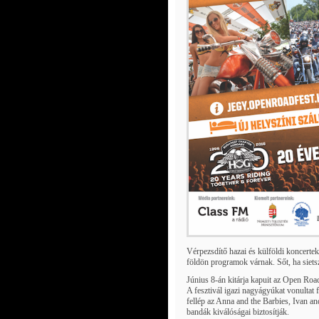
Vérpezsdítő hazai és külföldi koncertek
földön programok várnak. Sőt, ha siet
Június 8-án kitárja kapuit az Open Roa
A fesztivál igazi nagyágyúkat vonultat 
fellép az Anna and the Barbies, Ivan an
bandák kiválóságai biztosítják.