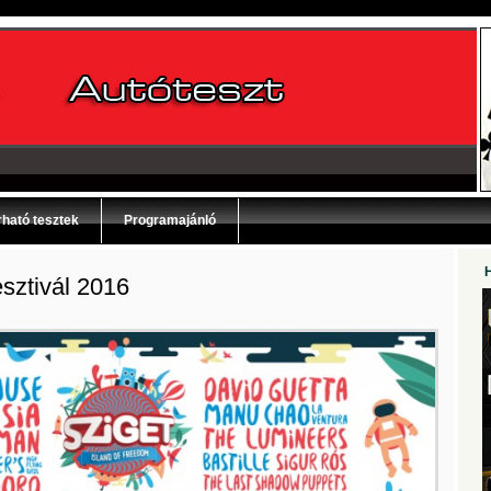
ható tesztek
Programajánló
sztivál 2016