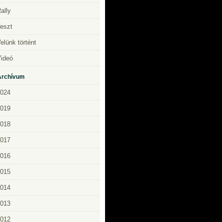
ally
eszt
elünk történt
ideó
Archívum
024
019
018
017
016
015
014
013
012