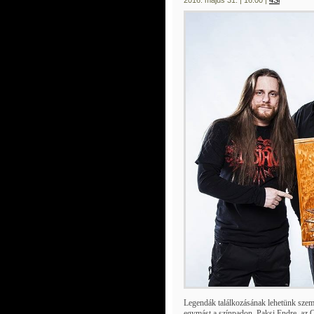
2016. május 31. | 16:00 |
4Si
Legendák találkozásának lehetünk szemt
egymást a színpadon. Paksi Endre, az O