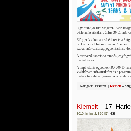
Úgy tűnik, az idei Szigeten újabb látog
bérlet a fesztiválra. Június 30-tól már c
Elfogytak a hétnapos bérletek is a Szig
bérletet sem lehet már kapni. A szervez
ezután már csak napijegyet árulnak, de 
A szervezők szerint a tempós jegyfogyás 
megtelt táblát.
A napi teltház egyébként 90 000 fő, az
kialakítható infrastruktúra és a progra
mellé a tiszteletjegyeseket és a rende
Kategória:
Fesztivál
|
Kiemelt
– Szig
Kiemelt
– 17. Harl
2016. június 2. | 18:07 |
4Si