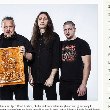
2
2
2
2
2
A
anúi az Open Road Fest-en, ahol a rock történelem meghatározó figurái váltják
ssian frontembere exkluzív interjúban mesélt arról, mivel készül a banda fennállásának