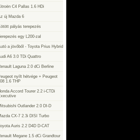
itroën C4 Pallas 1.6 HDi
z új Mazda 6
ötött pályás terepezés
erepezés egy L200-zal
utó a jövőből - Toyota Prius Hybrid
udi A6 3.0 TDi Quattro
enault Laguna 2.0 dCi Berline
eugeot nyílt hétvége + Peugeot
08 1.6 THP
onda Accord Tourer 2.2 i-CTDi
xecutive
itsubishi Outlander 2.0 DI-D
azda CX-7 2.3i DISI Turbo
oyota Auris 2.2 D4D D-CAT
enault Megane 1.5 dCi Grandtour