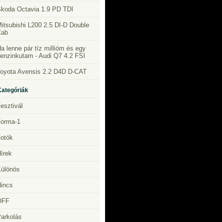
koda Octavia 1.9 PD TDI
itsubishi L200 2.5 DI-D Double
Cab
a lenne pár tíz millióm és egy
enzinkutam - Audi Q7 4.2 FSI
oyota Avensis 2.2 D4D D-CAT
Kategóriák
esztivál
orma-1
otók
írek
ülönös
incs
OFF
arkolás