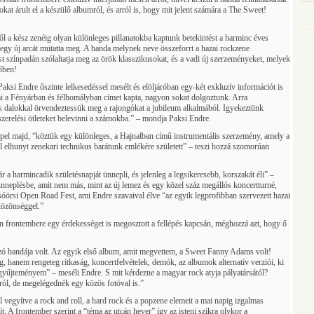
okat árult el a készülő albumról, és arról is, hogy mit jelent számára a The Sweet!
ytől a kész zenéig olyan különleges pillanatokba kaptunk betekintést a harminc éves
egy új arcát mutatta meg. A banda melynek neve összeforrt a hazai rockzene
t színpadán szólaltatja meg az örök klasszikusokat, és a vadi új szerzeményeket, melyek
lőben!
ksi Endre őszinte lelkesedéssel mesélt és elöljáróban egy-két exkluzív információt is
i a Fényárban és félhomályban címet kapta, nagyon sokat dolgoztunk. Arra
os dalokkal örvendeztessük meg a rajongókat a jubileum alkalmából. Igyekeztünk
zerelési ötleteket belevinni a számokba.” – mondja Paksi Endre.
pel majd, “köztük egy különleges, a Hajnalban című instrumentális szerzemény, amely a
el elhunyt zenekari technikus barátunk emlékére született” – teszi hozzá szomorúan
 a harmincadik születésnapját ünnepli, és jelenleg a legsikeresebb, korszakát éli” –
ünneplésbe, amit nem más, mint az új lemez és egy közel száz megállós koncertturné,
óörsi Open Road Fest, ami Endre szavaival élve “az egyik legprofibban szervezett hazai
 közönséggel.”
n frontembere egy érdekességet is megosztott a fellépés kapcsán, méghozzá azt, hogy ő
ó bandája volt. Az egyik első album, amit megvettem, a Sweet Fanny Adams volt!
hanem rengeteg ritkaság, koncertfelvételek, demók, az albumok alternatív verziói, ki
gyűjteményem” – meséli Endre. S mit kérdezne a magyar rock atyja pályatársától?
ról, de megelégednék egy közös fotóval is.”
 vegyítve a rock and roll, a hard rock és a popzene elemeit a mai napig izgalmas
. A frontember szerint a “téma az utcán hever” így az isteni szikra olykor a