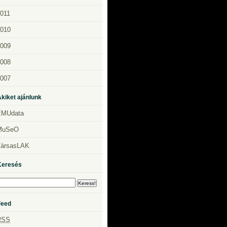
011
010
009
008
007
kiket ajánlunk
EMUdata
MuSeO
TársasLAK
Keresés
Feed
RSS