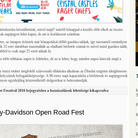
atórekordra készülhetünk, mivel majd? másfél hónappal a kezdés előtt elkelt az összes
sak napijegyet lehet kapni, de azt is korlátozott számban.
etre, az ötnapos ticketek már hónapokkal előbb gazdára talátak, így mostantól semmilyen
ők 55 ezer darabban maximálták az eladható bérletek számát és mivel mind gazdára talált,
abból is csak napi 25 ezret adnak ki.
több teltházas napot is feltételez, de az is lehet, hogy minden napra kiteszik majd a
az ennyi ember megfelelő színvonalú ellátására alkalmas az Óbudai szigeten ideiglenesen
mhelyszínek befogadóképessége. A 90 ezres napi kapacitásba a bérletesek és napijegyesek
zvényen egyidejűleg közreműködő dolgozókat is beleszámolják.
M
et Fesztivál 2016 bejegyzéshez
a hozzászólások lehetősége kikapcsolva
S
P
ey-Davidson Open Road Fest
M
F
R