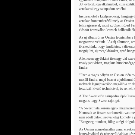
30. évfordulója alkalmából, kulisszatitk
zenekarral egy színpadon zenélni.
Inspirációtól a kiteljesedésig, hangjeg
zenekar frontemberétől mely az Ossian 
felvirágzásával, most az Open Road Fes
először fesztiválon lesznek hallhatók é
Az új albumról az Ossian frontembere Pa
megosztott velünk. “Az új albumon, am
törekedtünk, hogy lendületes, változat
megújulni, új megoldásokat, apró hangs
A lemezen egyébként tizenegy dal szere
tavaly januárban, tragikus hirtelenségg
Endre.
“Ezen a rögös pályán az Ossian idén már
meséli Endre, majd beavat a jubileumi 
melynek legnépszerűbb megállója az als
fesztivál, kiváló technikával, és remek
A The Sweet előtt színpadra lépő Ossia
maga is nagy Sweet rajongó.
“A Sweet fiatalkorom egyik meghatároz
Nemcsak az összes sorlemezük van meg, 
nem adott dalok, szóval elég komoly a 
“Rengeteg mindent, főleg a régi dolgok
Az Ossian utánozhatatlan zenei érzékkel
hangzásvilágú és népszerű dalokat készít