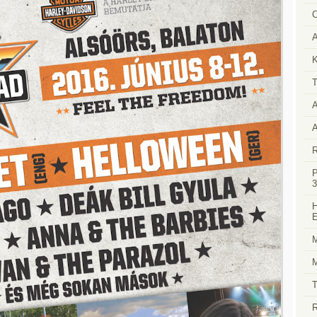
C
A
K
T
A
A
R
P
3
H
E
M
M
T
R