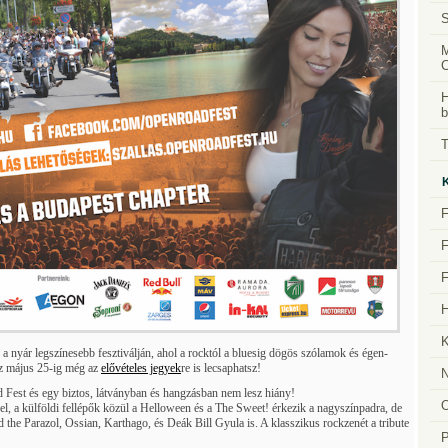
S
M
H
b
T
F
F
F
H
K
 a nyár legszínesebb fesztiválján, ahol a rocktól a bluesig dögös szólamok és égen-
sz május 25-ig még az
elővételes jegyek
re is lecsaphatsz!
N
d Fest és egy biztos, látványban és hangzásban nem lesz hiány!
fel, a külföldi fellépők közül a Helloween és a The Sweet! érkezik a nagyszínpadra, de
d the Parazol, Ossian, Karthago, és Deák Bill Gyula is. A klasszikus rockzenét a tribute
P