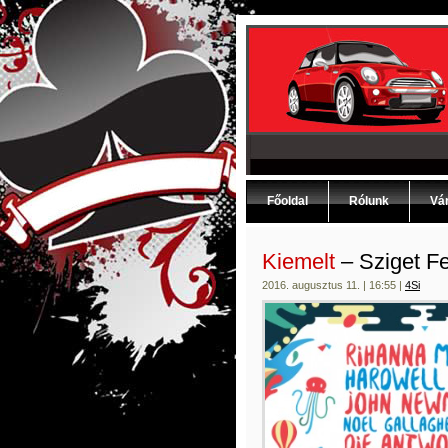
Főoldal
Rólunk
Vár
Kiemelt
– Sziget Fe
2016. augusztus 11. | 16:55 |
4Si