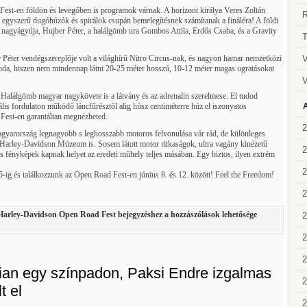
Fest-en földön és levegőben is programok várnak. A horizont királya Veres Zoltán
R
z egyszerű dugóhúzók és spirálok csupán bemelegítésnek számítanak a fináléra! A földi
 nagyágyúja, Hujber Péter, a halálgömb ura Gombos Attila, Erdős Csaba, és a Gravity
T
V
Péter vendégszereplője volt a világhírű Nitro Circus-nak, és nagyon hamar nemzetközi
oda, hiszen nem mindennap látni 20-25 méter hosszú, 10-12 méter magas ugratásokat
V
t Halálgömb magyar nagykövete is a látvány és az adrenalin szerelmese. El tudod
lis fordulaton működő láncfűrésztől alig húsz centiméterre húz el iszonyatos
Fest-en garantáltan megnézheted.
2
agyarország legnagyobb s leghosszabb motoros felvonulása vár rád, de különleges
 a Harley-Davidson Múzeum is. Sosem látott motor ritkaságok, ultra vagány kinézetű
2
s fényképek kapnak helyet az eredeti műhely teljes másában. Egy biztos, ilyen extrém
2
ig és találkozzunk az Open Road Fest-en június 8. és 12. között! Feel the Freedom!
2
Harley-Davidson Open Road Fest bejegyzéshez
a hozzászólások lehetősége
2
2
2
ian egy színpadon, Paksi Endre izgalmas
2
t el
2