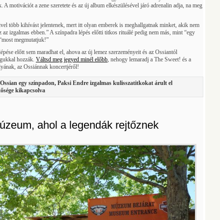
 A motivációt a zene szeretete és az új album elkészülésével járó adrenalin adja, na meg
ivel több kihívást jelentenek, mert itt olyan emberek is meghallgatnak minket, akik nem
ez az izgalmas ebben.” A színpadra lépés előtti titkos rituálé pedig nem más, mint “egy
 “most megmutatjuk!”
épése előtt sem maradhat el, ahova az új lemez szerzeményeit és az Ossiantól
agukkal hozzák.
Váltsd meg jegyed minél előbb
, nehogy lemaradj a The Sweet! és a
lyának, az Ossiánnak koncertjéről!
Ossian egy színpadon, Paksi Endre izgalmas kulisszatitkokat árult el
tősége kikapcsolva
úzeum, ahol a legendák rejtőznek