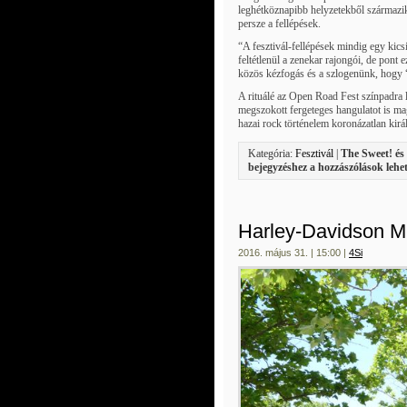
leghétköznapibb helyzetekből származik.
persze a fellépések.
“A fesztivál-fellépések mindig egy kics
feltétlenül a zenekar rajongói, de pont 
közös kézfogás és a szlogenünk, hogy
A rituálé az Open Road Fest színpadra l
megszokott fergeteges hangulatot is m
hazai rock történelem koronázatlan kirá
Kategória:
Fesztivál
|
The Sweet! és 
bejegyzéshez
a hozzászólások lehe
Harley-Davidson M
2016. május 31. | 15:00 |
4Si