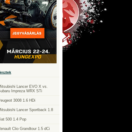
Tesztek
itsubishi Lancer EVO X vs.
ubaru Impreza WRX STi
eugeot 3008 1.6 HDi
itsubishi Lancer Sportback 1.8
iat 500 1.4 Pop
enault Clio Grandtour 1.5 dCi